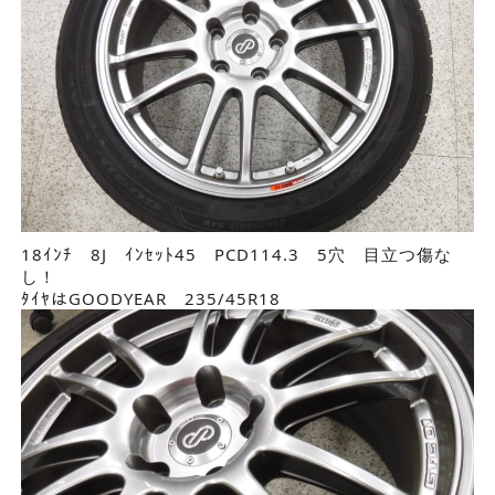
18ｲﾝﾁ 8J ｲﾝｾｯﾄ45 PCD114.3 5穴 目立つ傷な
し！
ﾀｲﾔはGOODYEAR 235/45R18