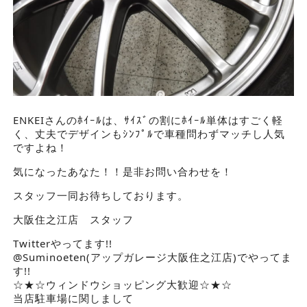
ENKEIさんのﾎｲｰﾙは、ｻｲｽﾞの割にﾎｲｰﾙ単体はすごく軽
く、丈夫でデザインもｼﾝﾌﾟﾙで車種問わずマッチし人気
ですよね！
気になったあなた！！是非お問い合わせを！
スタッフ一同お待ちしております。
大阪住之江店 スタッフ
Twitterやってます!!
@Suminoeten(アップガレージ大阪住之江店)でやってま
す!!
☆★☆ウィンドウショッピング大歓迎☆★☆
当店駐車場に関しまして