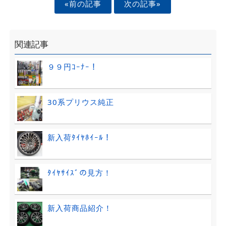
«前の記事
次の記事»
関連記事
９９円ｺｰﾅｰ！
30系プリウス純正
新入荷ﾀｲﾔﾎｲｰﾙ！
ﾀｲﾔｻｲｽﾞの見方！
新入荷商品紹介！