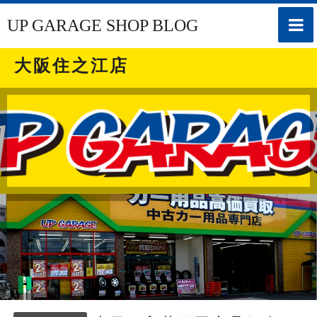
toggle
UP GARAGE SHOP BLOG
naviga
大阪住之江店