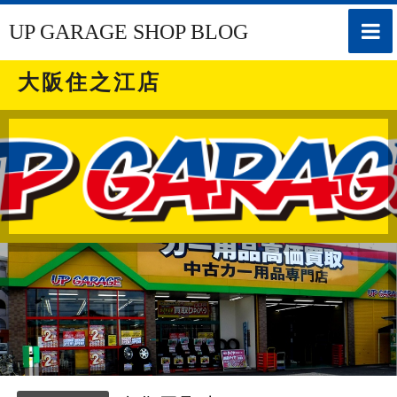
toggle
UP GARAGE SHOP BLOG
naviga
大阪住之江店