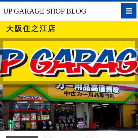
toggle
UP GARAGE SHOP BLOG
naviga
大阪住之江店