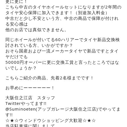
更に更に！
こちら中古のタイヤホイールセットになりますが2年間の
タイヤ安心保障に加入できます！（別途加入料金）
中古だと少し不安という方、中古の商品で保障が付けれ
る安心感は
他のお店では真似できません。
同じホイールが付いてる60ハリアーでタイヤ新品交換検
討されている方、いかがですか？
おそら国産および一流メーカータイヤで新品ですとタイ
ヤだけでも
50000円オーバーに更に交換工賃と言ったところではな
いでしょうか？
こちらご紹介の商品、先着2名様までです！
お早めにーーーーーー！
大阪住之江店 スタッフ
Twitterやってます!!
@Suminoeten(アップガレージ大阪住之江店)でやってま
す!!
☆★☆ウィンドウショッピング大歓迎☆★☆
当店駐車場に関しまして