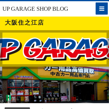
toggle
UP GARAGE SHOP BLOG
naviga
大阪住之江店