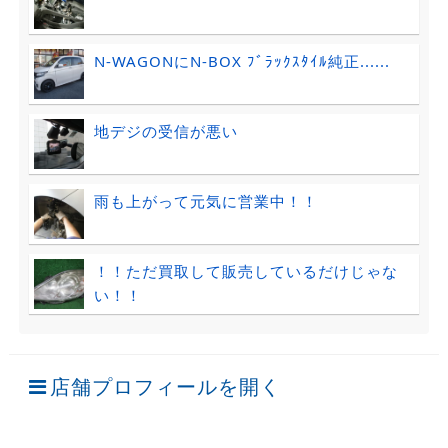
N-WAGONにN-BOX ﾌﾞﾗｯｸｽﾀｲﾙ純正......
地デジの受信が悪い
雨も上がって元気に営業中！！
！！ただ買取して販売しているだけじゃな
い！！
店舗プロフィールを開く