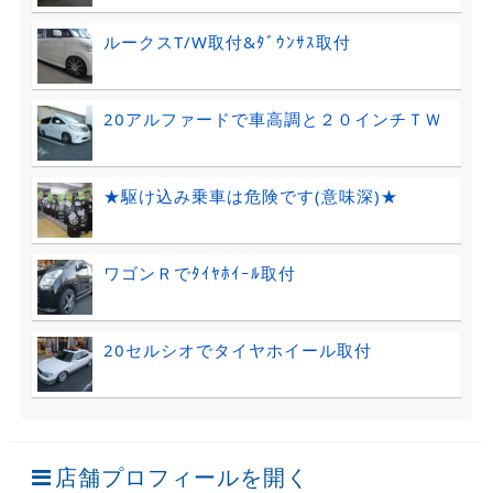
ルークスT/W取付&ﾀﾞｳﾝｻｽ取付
20アルファードで車高調と２０インチＴＷ
★駆け込み乗車は危険です(意味深)★
ワゴンＲでﾀｲﾔﾎｲｰﾙ取付
20セルシオでタイヤホイール取付
店舗プロフィールを開く