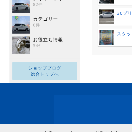
82件
30プリ
カテゴリー
0件
スタッ
お役立ち情報
54件
ショップブログ
総合トップへ