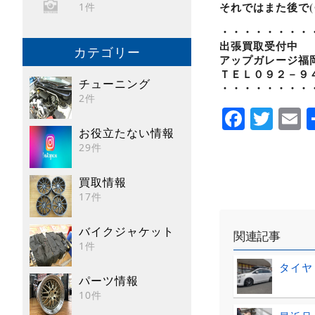
それではまた後で(@^
1件
・・・・・・・・
出張買取受付中
カテゴリー
アップガレージ福
ＴＥＬ０９２－９
チューニング
・・・・・・・・
2件
Faceb
Twi
E
お役立たない情報
29件
買取情報
17件
バイクジャケット
関連記事
1件
タイヤ
パーツ情報
10件