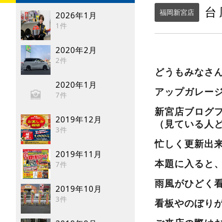
台
福岡新宮店
2026年1月
1件
2020年2月
2件
どうもみなさ
2020年1月
アップガレー
7件
新宮店ブログ
2019年12月
（見ている人
3件
忙しく更新出来
2019年11月
本題に入ると、
7件
雨風がひどく看
2019年10月
3件
看板やのぼり