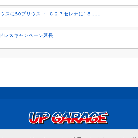
ウスに50プリウス ・ Ｃ２７セレナに1８......
ドレスキャンペーン延長
© UP GARAGE GROUP Co., Ltd.