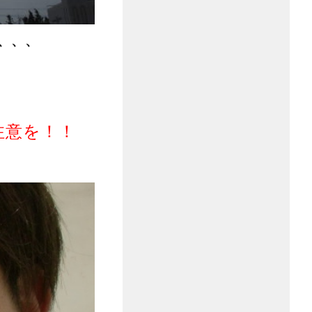
、、、
注意を！！