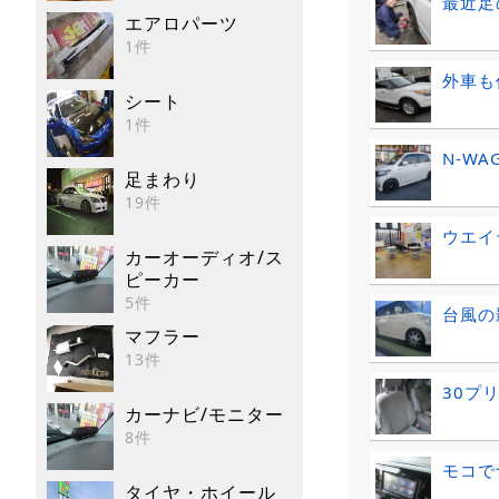
最近足
エアロパーツ
1件
外車も
シート
1件
N-WAG
足まわり
19件
ウエイ
カーオーディオ/ス
ピーカー
5件
台風の
マフラー
13件
30プ
カーナビ/モニター
8件
モコで
タイヤ・ホイール