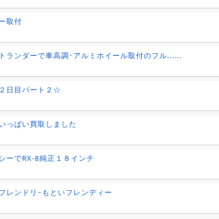
ー取付
トランダーで車高調･アルミホイール取付のフル......
２日目パート２☆
いっぱい買取しました
シーでRX-8純正１８インチ
フレンドリｰもといフレンディー