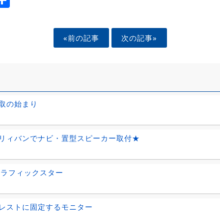
«前の記事
次の記事»
取の始まり
リィバンでナビ・置型スピーカー取付★
トラフィックスター
レストに固定するモニター