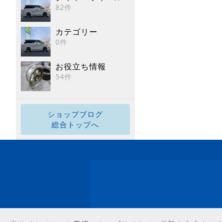
82件
カテゴリー
0件
お役立ち情報
54件
ショップブログ
総合トップへ