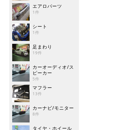
エアロパーツ
1件
シート
1件
足まわり
19件
カーオーディオ/ス
ピーカー
5件
マフラー
13件
カーナビ/モニター
8件
タイヤ・ホイール