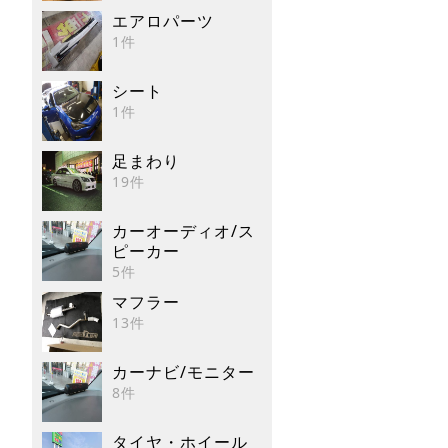
エアロパーツ
1件
シート
1件
足まわり
19件
カーオーディオ/ス
ピーカー
5件
マフラー
13件
カーナビ/モニター
8件
タイヤ・ホイール