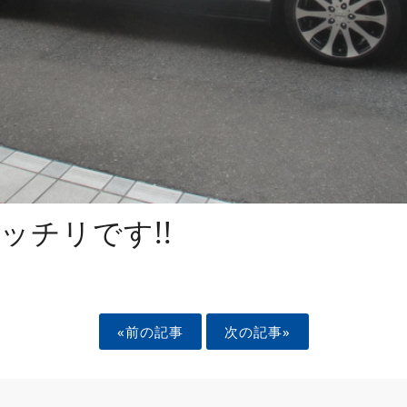
ッチリです!!
«前の記事
次の記事»