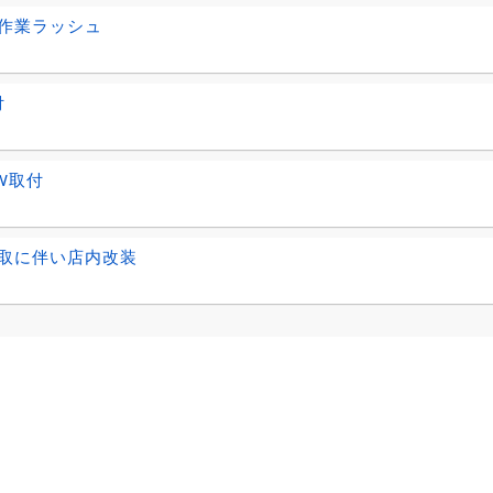
作業ラッシュ
付
TW取付
取に伴い店内改装