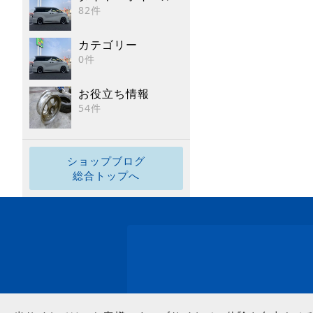
82件
カテゴリー
0件
お役立ち情報
54件
ショップブログ
総合トップへ