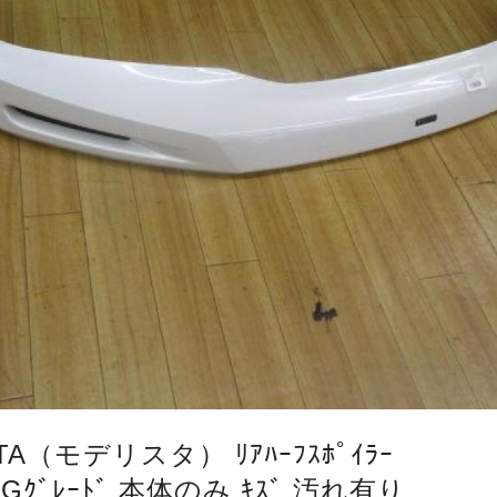
TA（モデリスタ） ﾘｱﾊｰﾌｽﾎﾟｲﾗｰ
・Gｸﾞﾚｰﾄﾞ 本体のみ ｷｽﾞ 汚れ有り