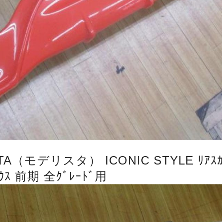
TA（モデリスタ） ICONIC STYLE ﾘｱｽｶ
ﾘｳｽ 前期 全ｸﾞﾚｰﾄﾞ用