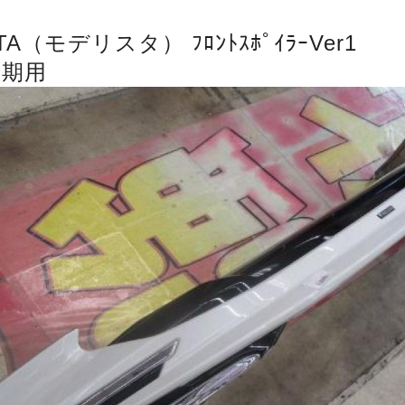
TA（モデリスタ） ﾌﾛﾝﾄｽﾎﾟｲﾗｰVer1
ｰ後期用