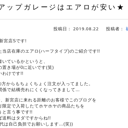
アップガレージはエアロが安い★
投稿日：
2019.08.22
投稿者：
新宮店Sです!
当店在庫のエアロ(ハーフタイプ)のご紹介です!!
書いているかというと、
置き場が0に近いです(笑)
わけです!!
berの方からもちょくちょく注文が入ってました。
関係で結構売れにくくなってきまして…
いや、新宮店に来れる距離のお客様でこのブログを
方限定で入荷したてホヤホヤの商品たちを
と言う事です!!
送料はタダですからね!!
代は自己負担でお願いします…(笑))