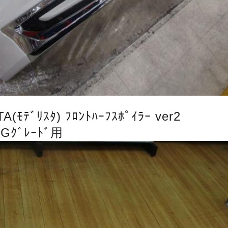
(ﾓﾃﾞﾘｽﾀ) ﾌﾛﾝﾄﾊｰﾌｽﾎﾟｲﾗｰ ver2
・Gｸﾞﾚｰﾄﾞ用