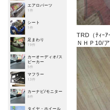
エアロパーツ
1件
シート
1件
TRD（ﾃｨｰｱｰ
足まわり
ＮＨＰ10/
19件
カーオーディオ/ス
ピーカー
5件
マフラー
13件
カーナビ/モニター
8件
タイヤ・ホイール