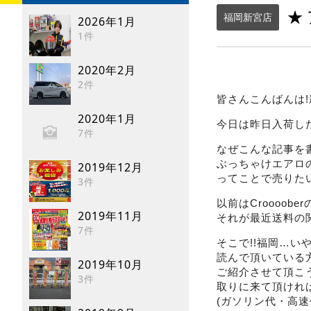
★
福岡新宮店
2026年1月
1件
2020年2月
2件
皆さんこんばんは!
2020年1月
今日は昨日入荷した
7件
なぜこんな記事を
ぶっちゃけエアロの
2019年12月
ってことで売りたい
3件
以前はCroooo
2019年11月
それが最近送料の
7件
そこで!!福岡…
読んで頂いている
2019年10月
ご紹介させて頂こう
3件
取りに来て頂ければ
(ガソリン代・高速