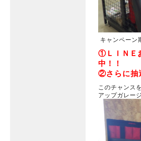
キャンペーン
①ＬＩＮＥ
中！！
②さらに抽
このチャンス
アップガレー