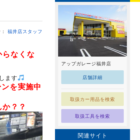
者：
福井店スタッフ
からなくな
アップガレージ福井店
します
店舗詳細
ーンを実施中
取扱カー用品を検索
んか？？
取扱工具を検索
関連サイト