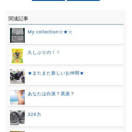
関連記事
My collection☆★☆
久しぶりの！！
★またまた新しいお仲間★
あなたは白派？黒派？
326力