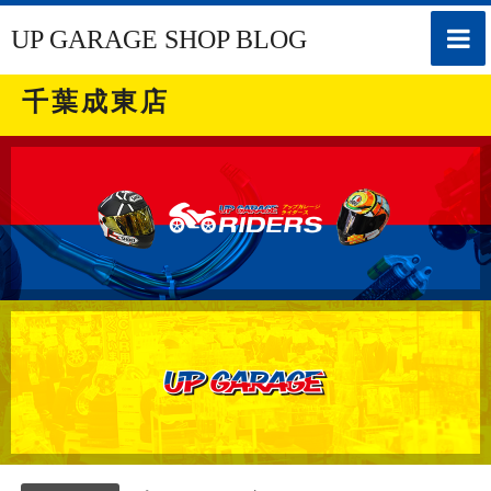
toggle
UP GARAGE SHOP BLOG
naviga
千葉成東店