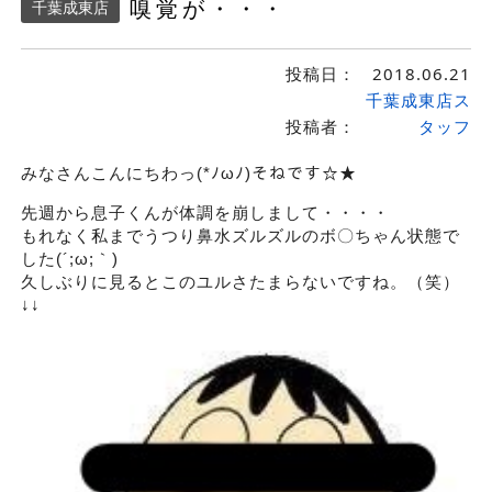
嗅覚が・・・
千葉成東店
投稿日：
2018.06.21
千葉成東店ス
投稿者：
タッフ
みなさんこんにちわっ(*ﾉωﾉ)そねです☆★
先週から息子くんが体調を崩しまして・・・・
もれなく私までうつり鼻水ズルズルのボ〇ちゃん状態で
した(´;ω;｀)
久しぶりに見るとこのユルさたまらないですね。（笑）
↓↓