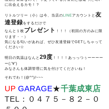
に出会えるカモ！？
友
リトルツリー（小）は今、当店の
LINE
アカウントと
達登録
をするだけで
プレゼント
なんと１枚
！！！（初回の方のみに限
ります・・）
気になる匂いがあれば、ぜひ友達登録でGETしちゃって
ください☆
29度
明日の気温はなんと
！！！！あっっつぅーーーー
ー(;’∀’)
みなさんも体調管理に気を付けてくださいね！
それでわ！(@^^)/~~~
UP
GARAGE
★
千葉成東店
TEL：０４７５－８２－０