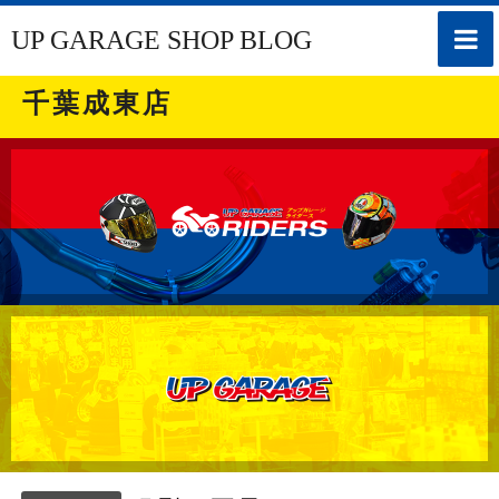
toggle
UP GARAGE SHOP BLOG
naviga
千葉成東店