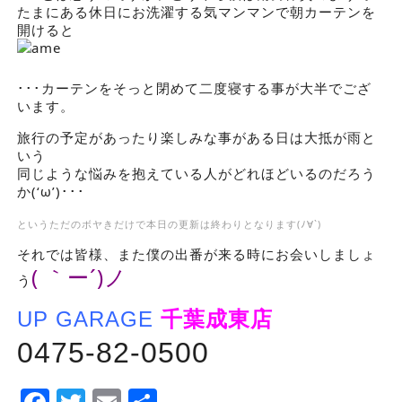
たまにある休日にお洗濯する気マンマンで朝カーテンを
開けると
･･･カーテンをそっと閉めて二度寝する事が大半でござ
います。
旅行の予定があったり楽しみな事がある日は大抵が雨と
いう
同じような悩みを抱えている人がどれほどいるのだろう
か(‘ω’)･･･
というただのボヤきだけで本日の更新は終わりとなります(ﾉ∀`)
それでは皆様、また僕の出番が来る時にお会いしましょ
( ｀ー´)ノ
う
UP GARAGE
千葉成東店
0475-82-0500
Facebook
Twitter
Email
Share