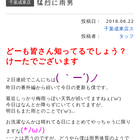
猛烈に雨男
千葉成東店
投稿日：
2018.06.22
千葉成東店ス
投稿者：
タッフ
どーも皆さん知ってるでしょう？
けーたでございます
( ｀ー´)ノ
２日連続でこんにちは
昨日の番外編から続いて今日の更新も僕です。
最近しっかり梅雨っぽい天気が続いてますねぇ(‘ω’)
今日はなんとか降らずにいてくれてますが、
明日もまた雨とのことで(‘ω’)…
お洗濯なんかは晴れてる日にまとめてやっちゃうに限り
(*ﾉωﾉ)
ますな
･･･とは思うのですが、どうやら僕は雨男体質のようで