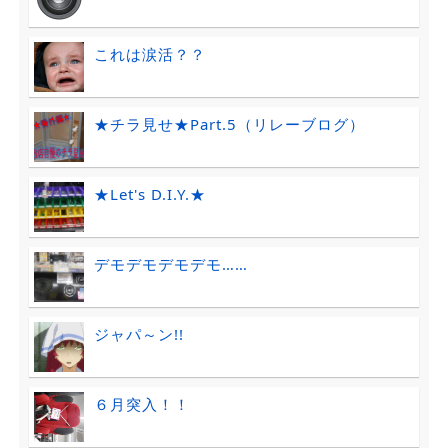
これは涙活？？
★チラ見せ★Part.5（リレーブログ）
★Let's D.I.Y.★
デモデモデモデモ……
ジャパ～ン!!
６月突入！！