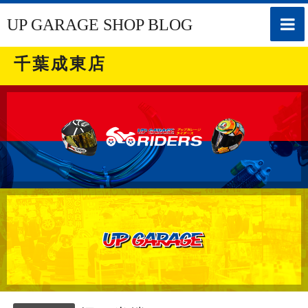
toggle
UP GARAGE SHOP BLOG
naviga
千葉成東店