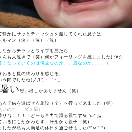
て静かにサッとティッシュを渡してくれた息子は
トルマン（泣）（泣）（泣）
しながらチラッとワイプを見たら
んも大泣きで（笑）何かフィーリングを感じました( ;∀;)
緩くなっていくのは何故なのか。。歳なのか。。。）
終わると夏の終わりを感じる。
う間でしたね(ノД`)・゜・。
暑い
思い出しかありません（笑）
ある子供を遊ばせる施設（？）へ行って来ました（笑）
無いので← ダメ親）
ひっっっったすら滑り台！！！！どーも全力で滑る親です٩( ”ω” )و
ているにもかかわらず、汗をかく親子（笑）
したが私も大満足の休日を過ごせました(*´ω｀*)