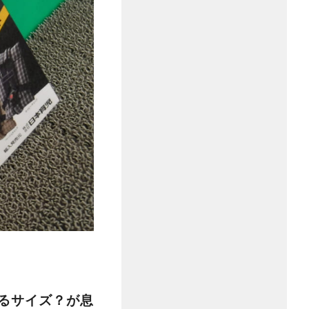
）
るサイズ？が息