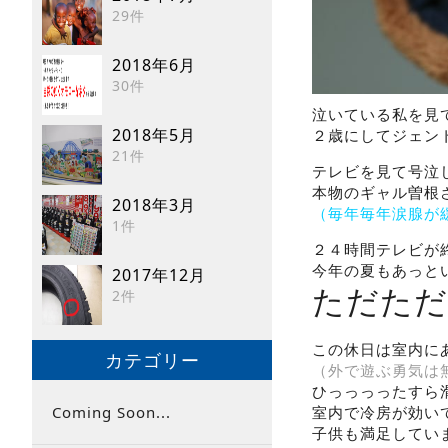
29件
2018年6月
30件
泣いている私を見
2018年5月
２歳にしてジェン
21件
テレビを見て号泣
本物のギャル曽根さ
2018年3月
（毎年毎年涙腺が
1件
２４時間テレビが
今年の夏もあっとい
2017年12月
ただただ
2件
この休日は室内に
カテゴリー
（外で遊ぶ勇気は
Coming Soon...
室内で冷房が効い
子供も満足していま