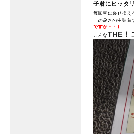
子君にピッタ
毎回車に乗せ換え
この暑さの中装着
ですが・・）
THE
こんな