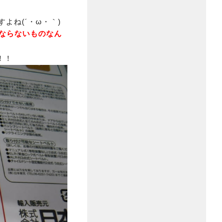
よね(´・ω・｀)
ならないものなん
！！