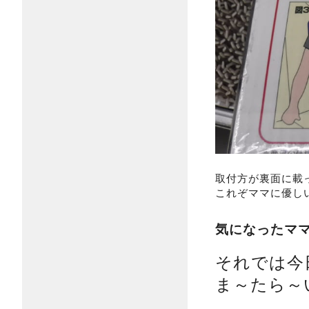
取付方が裏面に載っ
これぞママに優しい
気になったマ
それでは今
ま～たら～い