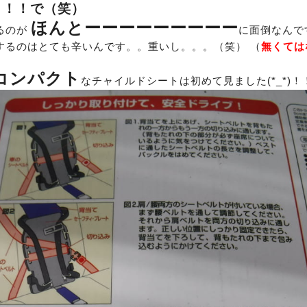
リ！！で（笑）
ほんとーーーーーーーーー
るのが
に面倒なんです
するのはとても辛いんです。。重いし。。。（笑） （
無くては
！コンパクト
なチャイルドシートは初めて見ました(*_*)！