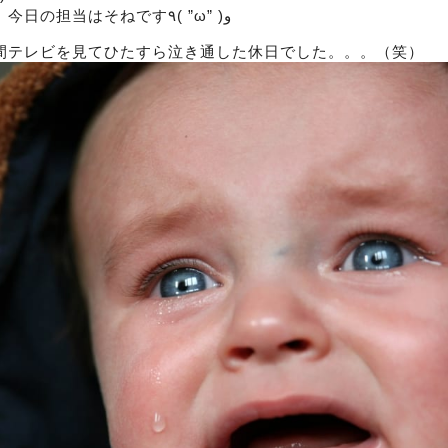
８月２７日月曜日。今日の担当はそねです٩( ”ω” )و
間テレビを見てひたすら泣き通した休日でした。。。（笑）