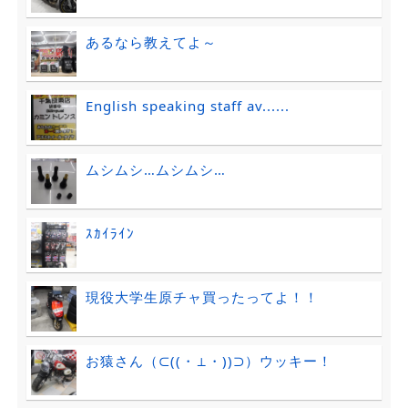
あるなら教えてよ～
English speaking staff av......
ムシムシ…ムシムシ…
ｽｶｲﾗｲﾝ
現役大学生原チャ買ったってよ！！
お猿さん（⊂((・⊥・))⊃）ウッキー！