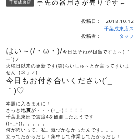
手先の器用さが売りです←
千葉成東店
投稿日：
2018.10.12
千葉成東店ス
投稿者：
タッフ
はい～(/・ω・)/
今日はそねが担当ですよ～( ｀
ー´)ノ
火曜日以来の更新です(笑)らいしゅ～とか言ってすいま
せん_(:3 」∠)_
今日もお付き合いください(´_ゝ
｀)♡
本題に入るまえに！
さっき
地震
が・・・(+_+)！！！！
千葉北東部で震度4を観測したようです
((+_+))。。。。。
何が怖いって、私。気づかなかったんです。。。
立ってたからだし！集中して作業してたからだし！