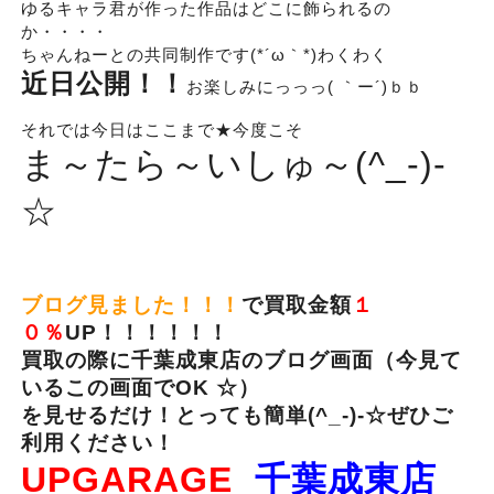
ゆるキャラ君が作った作品はどこに飾られるの
か・・・・
ちゃんねーとの共同制作です(*´ω｀*)わくわく
近日公開！！
お楽しみにっっっ( ｀ー´)ｂｂ
それでは今日はここまで★今度こそ
ま～たら～いしゅ～(^_-)-
☆
ブログ見ました！！！
で買取金額
１
０％
UP！！！！！！
買取の際に千葉成東店のブログ画面（今見て
いるこの画面でOK ☆）
を見せるだけ！とっても簡単(^_-)-☆
ぜひご
利用ください！
UPGARAGE
千葉成東店