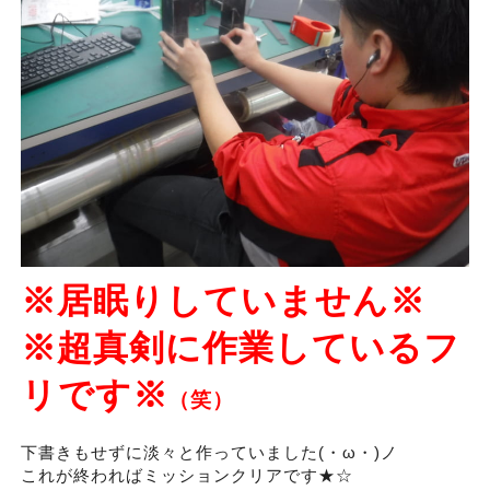
※居眠りしていません※
※超真剣に作業しているフ
リです※
（笑）
下書きもせずに淡々と作っていました(・ω・)ノ
これが終わればミッションクリアです★☆