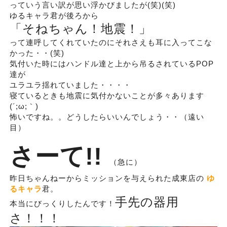
っていう言い訳が思い浮かびましたが(笑)(笑)
ゆるキャラ君が後ろから
「そねちゃん！地震！」
って連呼してくれていたのにそれさえも耳に入ってこな
かった・・(笑)
気付いた時にはハンドル達と上から吊るされているPOP
達が
ユラユラ揺れていました・・・・
寝ているときも地震に気付かないことが多々あります
(´;ω;｀)
怖いですね。。どうしたらいいんでしょう・・（遠い
目）
さーて!!
（急に）
昨日ちゃんねーからミッションを与えられた成東店の
ゆ
るキャラ
君。
手先の器用
本当にびっくりしたんです！
さ！！！