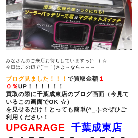
みなさんのご来店お待ちしていますっ(^_-)-☆
今日はこの辺で(´ー｀)さよ～なら～～～
ブログ見ました！！！
で買取金額
１
０％
UP！！！！！！
買取の際に千葉成東店のブログ画面（今見て
いるこの画面でOK ☆）
を見せるだけ！とっても簡単(^_-)-☆
ぜひご
利用ください！
UPGARAGE
千葉成東店