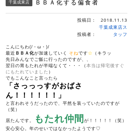
ＢＢＡ化する偏食者
千葉成東店
投稿日：
2018.11.13
千葉成東店ス
投稿者：
タッフ
こんにちわ(/・ω・)/
最近
ＢＢＡ化
が加速していく
そね
です
☆
（キラッ
先日みんなでご飯に行ったのですが、、
翌日の胃もたれが半端なくて・・・（
本当は帰宅後すぐ
にもたれていました
）
でもこんなこと言ったら
「さっっっすがおばさ
ん！！！！！！」
と言われそうだったので、平然を装っていたのですが
（笑）
もたれ仲間
居たんです。
が！！！！！（笑）
安心安心。年のせいではなかったようです♡