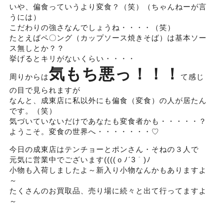
いや、偏食っていうより変食？（笑）（ちゃんねーが言
うには）
こだわりの強さなんでしょうね・・・・（笑）
たとえばペ〇ング（カップソース焼きそば）は基本ソー
ス無しとか？？
挙げるとキリがないくらい・・・・
気もち悪っ！！！
周りからは
て感じ
の目で見られますが
なんと、成東店に私以外にも偏食（変食）の人が居たん
です。（笑）
気づいていないだけであなたも変食者かも・・・・・？
ようこそ。変食の世界へ・・・・・・・♡
今日の成東店はテンチョーとポンさん・そねの３人で
元気に営業中でございます((((ｏﾉ´3｀)ﾉ
小物も入荷しましたよ～新入り小物なんかもありますよ
～
たくさんのお買取品、売り場に続々と出て行ってますよ
～