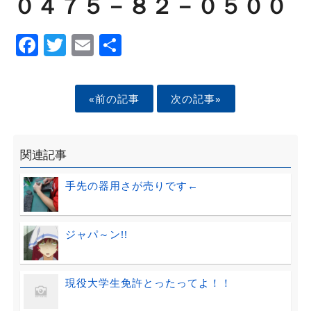
０４７５－８２－０５００
Facebook
Twitter
Email
Share
«前の記事
次の記事»
関連記事
手先の器用さが売りです←
ジャパ～ン!!
現役大学生免許とったってよ！！