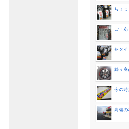
ちょっ
ご・あ
冬タイ
続々商
今の時
高嶺の花