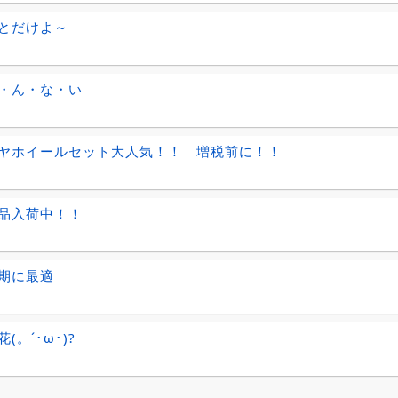
とだけよ～
・ん・な・い
ヤホイールセット大人気！！ 増税前に！！
品入荷中！！
期に最適
(。´･ω･)?