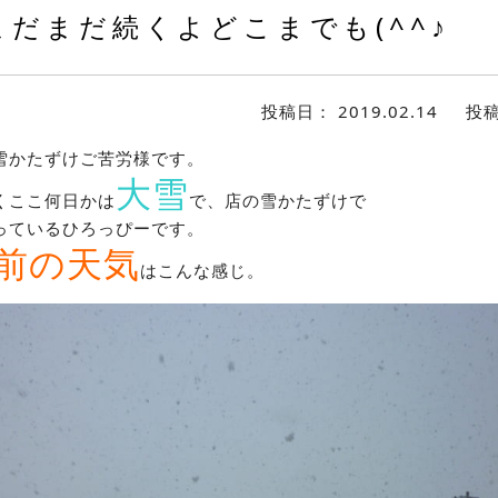
まだまだ続くよどこまでも(^^♪
投稿日：
2019.02.14
投
雪かたずけご苦労様です。
大雪
くここ何日かは
で、店の雪かたずけで
っているひろっぴーです。
前の天気
はこんな感じ。