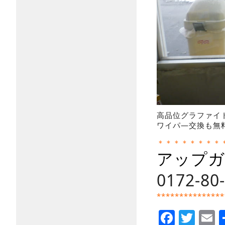
高品位グラファイ
ワイパ―交換も無
＊＊＊＊＊＊＊＊
アップガ
0172-80
***************
Faceb
Twi
E