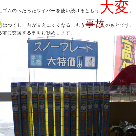
大変
上ゴムのへたったワイパーを使い続けるともう
。
傷
事故
はつくし、前が見えにくくなるしもう
のもとです。
る前に交換する事をお勧めします。