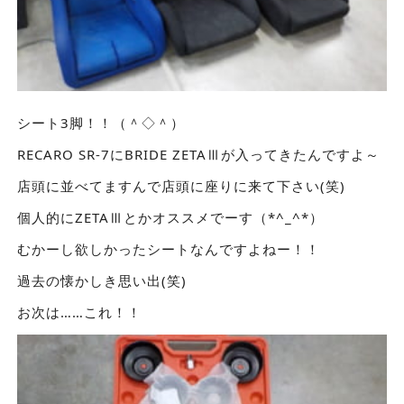
シート3脚！！（＾◇＾）
RECARO SR-7にBRIDE ZETAⅢが入ってきたんですよ～
店頭に並べてますんで店頭に座りに来て下さい(笑)
個人的にZETAⅢとかオススメでーす（*^_^*）
むかーし欲しかったシートなんですよねー！！
過去の懐かしき思い出(笑)
お次は……これ！！