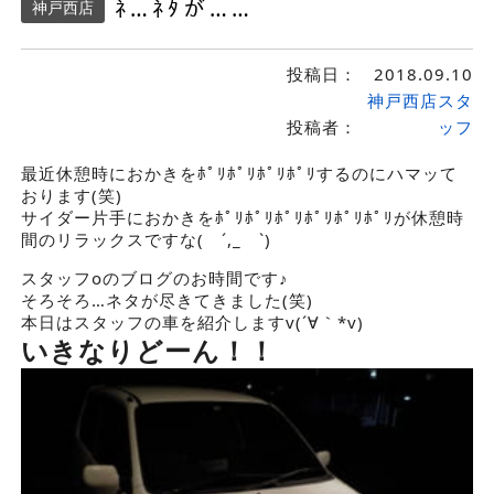
ﾈ…ﾈﾀが……
神戸西店
投稿日：
2018.09.10
神戸西店スタ
投稿者：
ッフ
最近休憩時におかきをﾎﾟﾘﾎﾟﾘﾎﾟﾘﾎﾟﾘするのにハマッて
おります(笑)
サイダー片手におかきをﾎﾟﾘﾎﾟﾘﾎﾟﾘﾎﾟﾘﾎﾟﾘﾎﾟﾘが休憩時
間のリラックスですな( ´,_ゝ`)
スタッフoのブログのお時間です♪
そろそろ…ネタが尽きてきました(笑)
本日はスタッフの車を紹介しますv(´∀｀*v)
いきなりどーん！！