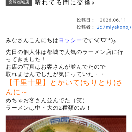
晴れてる間に交換♪
宮崎都城店
投稿日：
2026.06.11
投稿者：
257miyakonoj
みなさんこんにちは
ヨッシー
です٩(ˊᗜˋ*)و
先日の個人休は都城で人気のラーメン店に行
ってきました！
お店の写真はお客さんが並んでたので
取れませんでしたが気にっていた・・
【千里十里】とかいて(ちりとり)さ
んに～
めちゃお客さん並んでた（笑）
ラーメンは中・大の2種類のみ！