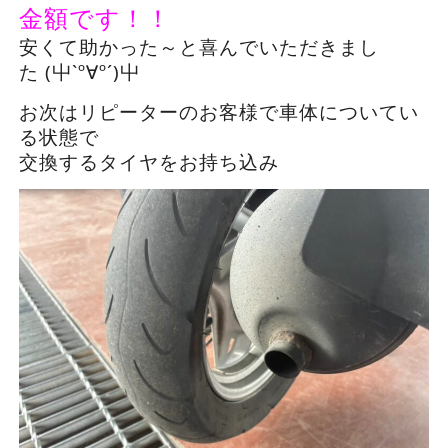
金額です！！
安くて助かった～と喜んでいただきまし
た (屮`º∀º´)屮
お次はリピーターのお客様で車体についてい
る状態で
交換するタイヤをお持ち込み