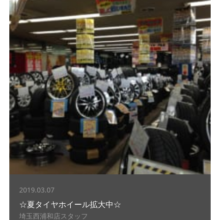
2019.03.07
☆夏タイヤホイール拡大中☆
埼玉西浦和店スタッフ