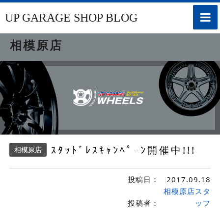
toggle
UP GARAGE SHOP BLOG
naviga
相模原店
ｽﾀｯﾄﾞﾚｽｷｬﾝﾍﾟｰﾝ開催中!!!
相模原店
投稿日：
2017.09.18
相模原店スタ
投稿者：
ッフ