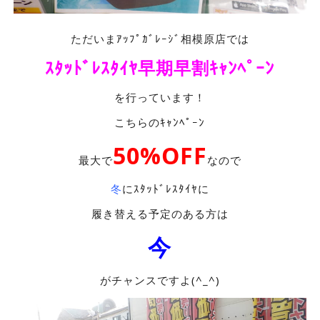
ただいまｱｯﾌﾟｶﾞﾚｰｼﾞ相模原店では
ｽﾀｯﾄﾞﾚｽﾀｲﾔ早期早割ｷｬﾝﾍﾟｰﾝ
を行っています！
こちらのｷｬﾝﾍﾟｰﾝ
50%OFF
最大で
なので
冬
にｽﾀｯﾄﾞﾚｽﾀｲﾔに
履き替える予定のある方は
今
がチャンスですよ(^_^)