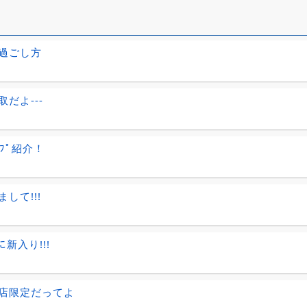
過ごし方
だよ---
ｲﾌﾟ紹介！
して!!!
ﾂに新入り!!!
店限定だってよ