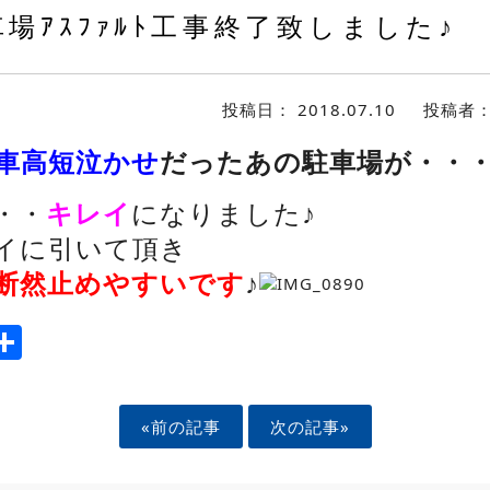
場ｱｽﾌｧﾙﾄ工事終了致しました♪
投稿日：
2018.07.10
投稿者
車高短泣かせ
だったあの駐車場が・・
・・
キレイ
になりました♪
イに引いて頂き
断然止めやすいです
♪
ook
tter
mail
Share
«前の記事
次の記事»