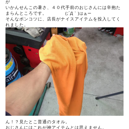
が
いかんせんこの暑さ、４０代手前のおじさんには辛抱た
まらんところです。 (;´Д｀)
はぁー
そんなポンコツに、店長がナイスアイテムを投入してく
れました。
ん！？見たとこ普通のタオル。
おじさんにはこれが神アイテムとは思えません。