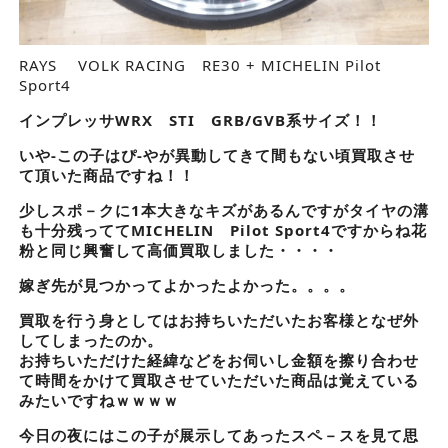
RAYS VOLK RACING RE30 + MICHELIN Pilot
Sport4
インプレッサWRX STI GRB/GVB系サイズ！！
いや-この子はぴ-やが異動してきて間もない頃買取させ
て頂いた商品ですね！！
少しスポ－クに1本大きなキズがあるんですがタイヤの溝
も十分残っててMICHELIN Pilot Sport4ですからね花
粉と同じ興奮して高価買取しました・・・・
嫁ぎ先が見つかってよかったよかった。。。。
買取を行う身としてはお持ちいただいたお客様となぜ外
してしまったのか。
お持ちいただけた経緯などをお伺いし金額を擦り合わせ
て時間をかけて買取させていただいた商品は覚えている
みたいですねｗｗｗｗ
今日の夜にはこの子が展示してあったスペ－スを見て思