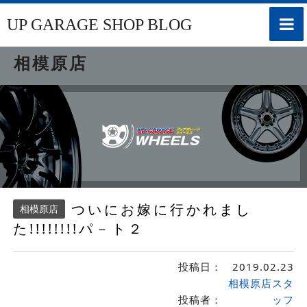
toggle
UP GARAGE SHOP BLOG
naviga
相模原店
ついにお嫁に行かれまし
相模原店
た!!!!!!!!パ－ト２
投稿日：
2019.02.23
相模原店スタ
投稿者：
ッフ