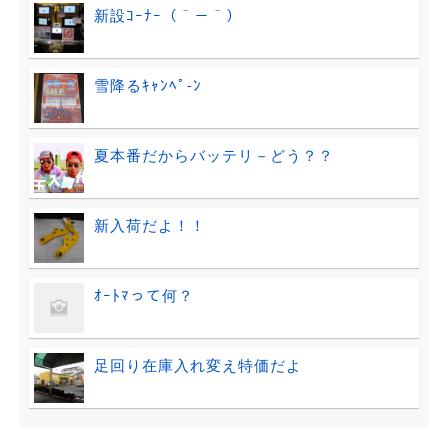
新設ｺｰﾅｰ（＾－＾）
雪降るｷｬﾝﾍﾟ-ﾝ
夏本番だからバッテリ－どう？？
新入荷だよ！！
ｵｰﾄﾏって何？
足回り在庫入れ変え特価だよ