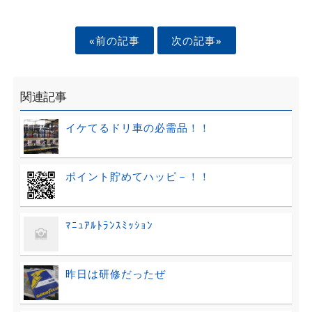
«前の記事
次の記事»
関連記事
イケてるドリ車の必需品！！
ポイント貯めてハッピ－！！
ﾏﾆｭｱﾙﾄﾗﾝｽﾐｯｼｮﾝ
昨日は研修だったぜ