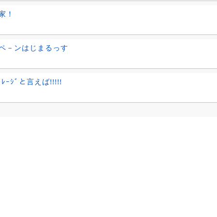
家！
ペ－ンはじまるっす
ﾞﾚｰｼﾞと言えば!!!!!