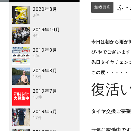
ふっ
相模原店
2020年8月
3件
2019年10月
4件
今日は朝から雨が
2019年9月
ぴ-やでございます
1件
先日タイヤチェン
2019年8月
この度・・・・・
13件
復活
2019年7月
18件
タイヤ交換ご要望
2019年6月
17件
元気に稼働中です