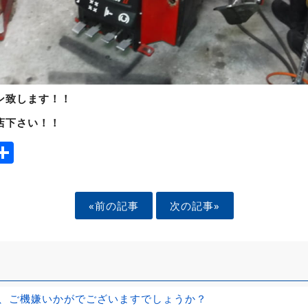
ン致します！！
店下さい！！
ook
tter
mail
Share
«前の記事
次の記事»
、ご機嫌いかがでございますでしょうか？