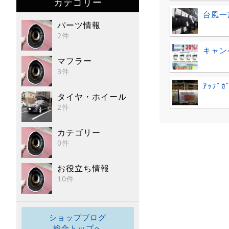
カテゴリー
台風一
パーツ情報
2件
キャン
マフラー
3件
ｱｯﾌﾟｶ
タイヤ・ホイール
2件
カテゴリー
0件
お役立ち情報
10件
ショップブログ
総合トップへ