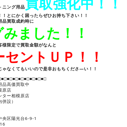
買取強化中！！
－ニング用品
！！とにかく困ったらぜひお持ち下さい！！
用品買取成約時に
グみました！！
客様限定で買取金額がなんと
パーセントＵＰ！！
じゃなくてもいいので是非おもちくださ—い！！
□■□■□■□■□■□■□■□■□
用品高価買取中
模原店
ンター相模原店
内併設）
央区陽光台6-9-1
16