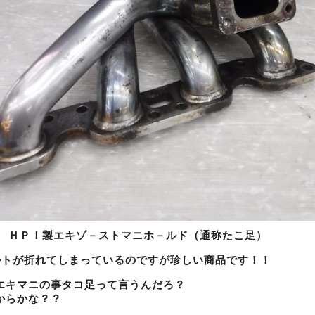
用 ＨＰＩ製エキゾ－ストマニホ－ルド（通称たこ足）
ルトが折れてしまっているのですが珍しい商品です！！
エキマニの事タコ足って言うんだろ？
からかな？？