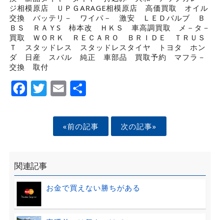
ジ相模原店 ＵＰＧARAGE相模原店 高価買取 オイル
交換 バッテリ－ ワイパ－ 激安 ＬＥＤバルブ Ｂ
ＢＳ ＲＡＹS 柿本改 ＨＫＳ 車高調買取 メ－タ－
買取 ＷＯＲＫ ＲＥＣＡＲＯ ＢＲＩＤＥ ＴＲＵＳ
Ｔ スタッドレス スタッドレスタイヤ トヨタ ホン
ダ 日産 スバル 純正 車部品 買取予約 マフラ－
交換 取付
Facebook
Twitter
Email
Share
«前の記事
次の記事»
関連記事
お金で買えない勝ちがある