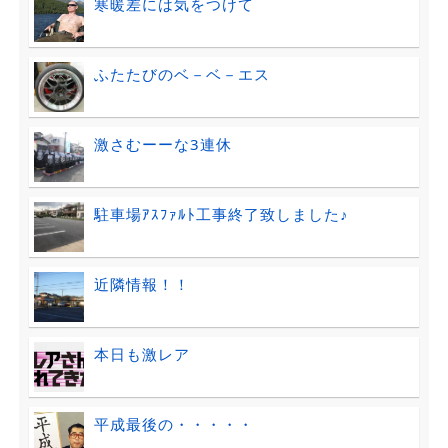
寒暖差には気をつけて
ふたたびのベ－ベ－エス
激さむーーな3連休
駐車場ｱｽﾌｧﾙﾄ工事終了致しました♪
近隣情報！！
本日も激レア
平成最後の・・・・・