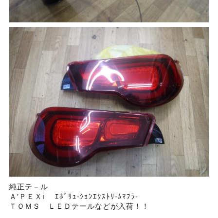
純正テ－ル
Ａ’ＰＥＸi ｴﾎﾞﾘｭ-ｼｮﾝｴｸｽﾄﾘ-ﾑﾏﾌﾗ-
ＴＯＭＳ ＬＥＤテールなどが入荷！！