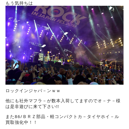
もう気持ちは
ロックインジャパ－ンｗｗ
他にも社外マフラ－が数本入荷してますのでオ－ナ－様
は是非遊びに来て下さい!!
また86/ＢＲＺ部品・軽コンパクトカ－タイヤホイ－ル
買取強化中！！