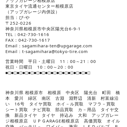
アップガレージ相模原店
東京タイヤ流通センター相模原店
（アップガレージ内併設）
担当：ぴ-や
〒252-0226
神奈川県相模原市中央区陽光台6-9-1
TEL：042-730-1616
FAX：042-730-1617
Email：sagamihara-ten@upgarage.com
Email：t-sagamihara@tokyo-tire.com
営業時間 平日・土曜日 11：00～21：00
祝日・日曜日 10：00～20：00
■□■□■□■□■□■□■□■□■□■□■□■□■□■□■□
神奈川県 相模原市 相模原 中央区 陽光台 町田 橋
本 愛川 緑区 南区 古淵 淵野辺 清新 村富線沿
い 16号 タイヤ買取 ホイ－ル買取 マフラ－買取
シート買取 ナビ買取 部品買取 カ－用品 タイヤ交
換 新品タイヤ タイヤ 持込み 大和 アップガレー
ジ相模原店 ＵＰＧARAGE相模原店 高価買取 オイル
交換 バッテリ－ ワイパ－ 激安 ＬＥＤバルブ Ｂ