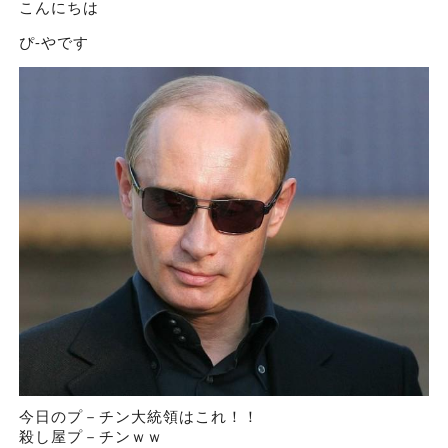
こんにちは
ぴ-やです
今日のプ－チン大統領はこれ！！
殺し屋プ－チンｗｗ