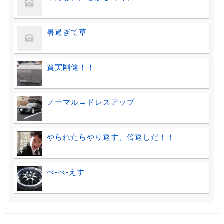
暑過ぎて草
質実剛健！！
ノーマル→ドレスアップ
やられたらやり返す、倍返しだ！！
べ-べ-えす