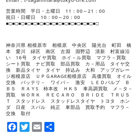
営業時間 平日・土曜日 11：00～21：00
祝日・日曜日 10：00～20：00
■□■□■□■□■□■□■□■□■□■□■□■□■□■□■□
神奈川県 相模原市 相模原 中央区 陽光台 町田 橋
本 愛川 緑区 南区 古淵 淵野辺 清新 村富線沿
い 16号 タイヤ買取 ホイ－ル買取 マフラ－買取
シート買取 ナビ買取 部品買取 カ－用品 タイヤ交
換 新品タイヤ タイヤ 持込み 大和 アップガレー
ジ相模原店 ＵＰＧARAGE相模原店 高価買取 オイル
交換 バッテリ－ ワイパ－ 激安 ＬＥＤバルブ Ｂ
ＢＳ ＲＡＹS 柿本改 ＨＫＳ 車高調買取 メ－タ－
買取 ＷＯＲＫ ＲＥＣＡＲＯ ＢＲＩＤＥ ＴＲＵＳ
Ｔ スタッドレス スタッドレスタイヤ トヨタ ホン
ダ 日産 スバル 純正 車部品 買取予約 マフラ－
交換 取付
Facebook
Twitter
Email
Share