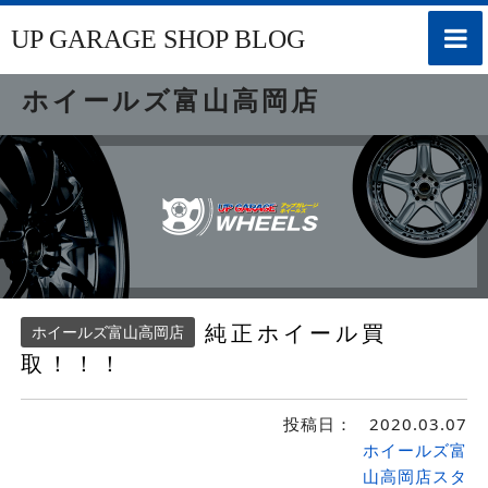
toggle
UP GARAGE SHOP BLOG
naviga
ホイールズ富山高岡店
純正ホイール買
ホイールズ富山高岡店
取！！！
投稿日：
2020.03.07
ホイールズ富
山高岡店スタ