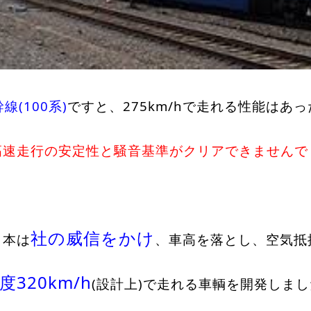
線(100系)
ですと、275km/hで走れる性能はあ
高速走行の安定性と騒音基準がクリアできませんでし
社の威信をかけ
日本は
、車高を落とし、空気抵
320km/h
(設計上)で走れる車輌を開発しま