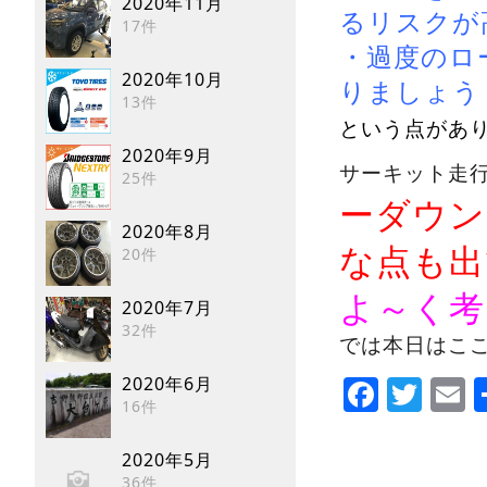
2020年11月
るリスクが
17件
・過度のロ
2020年10月
りましょう
13件
という点があ
2020年9月
サーキット走
25件
ーダウン
2020年8月
な点も出
20件
よ～く考
2020年7月
32件
では本日はこ
Faceb
Twi
E
2020年6月
16件
2020年5月
36件