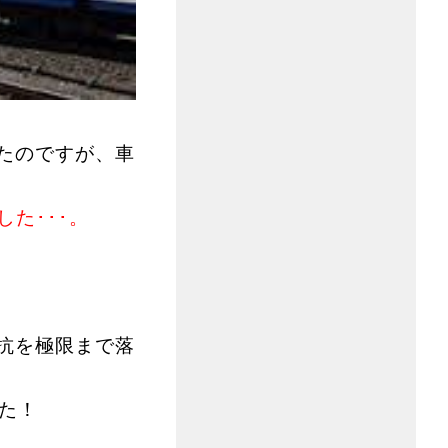
ったのですが、車
た･･･。
抗を極限まで落
した！