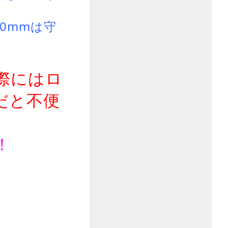
0mmは守
際にはロ
だと不便
！