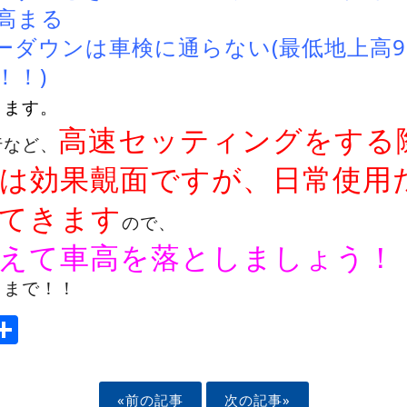
高まる
ーダウンは車検に通らない(最低地上高9
！！)
ります。
高速セッティングをする
行など、
は効果覿面ですが、日常使用
てきます
ので、
えて車高を落としましょう！
こまで！！
ook
tter
mail
Share
«前の記事
次の記事»