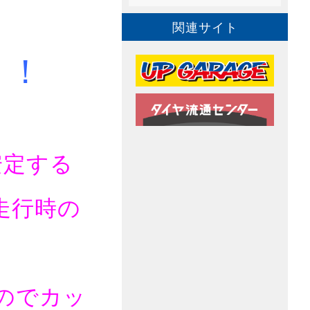
関連サイト
！！
安定する
走行時の
のでカッ