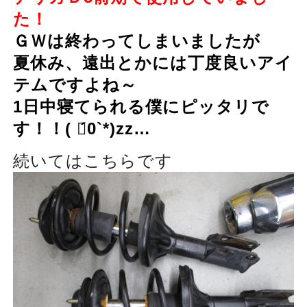
た！
ＧＷは終わってしまいましたが
夏休み、遠出とかには丁度良いアイ
テムですよね～
1日中寝てられる僕にピッタリで
す！！
(
ฅ́
0`*)zz…
続いてはこちらです