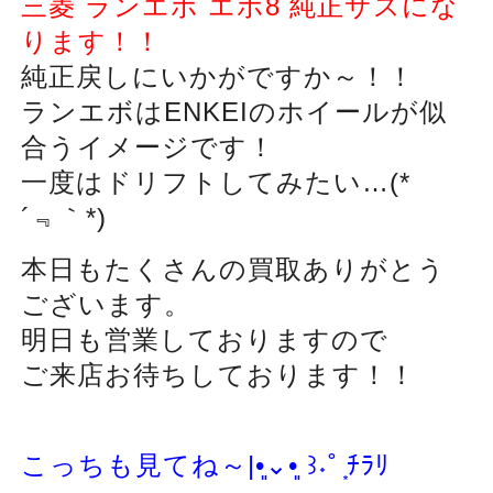
三菱 ランエボ エボ8 純正サスにな
ります！！
純正戻しにいかがですか～！！
ランエボはENKEIのホイールが似
合うイメージです！
一度はドリフトしてみたい…
(*
´
﹃｀
*)
本日もたくさんの買取ありがとう
ございます。
明日も営業しておりますので
ご来店お待ちしております！！
こっちも見てね～|
•͈
⌄
•͈
꒱
˖
˚
͙
ﾁﾗﾘ