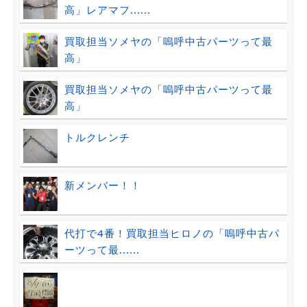
高」レアマフ......
買取担当ソメヤの「嗚呼中古パーツって最
高」
買取担当ソメヤの「嗚呼中古パーツって最
高」
トルクレンチ
新メンバー！！
代打で4番！買取担当ヒロノの「嗚呼中古パ
ーツって最......