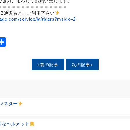
ご協力、よろしくお願い致します。
＝＝＝＝＝＝＝＝＝＝＝＝＝＝＝
EB通販も是非ご利用下さい
age.com/service/ja/riders?msidx=2
ook
tter
mail
Share
«前の記事
次の記事»
ツスター
ズなヘルメット