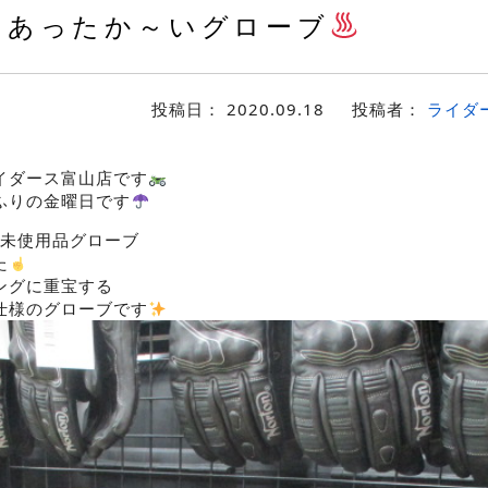
あったか～いグローブ
投稿日：
2020.09.18
投稿者：
ライダ
イダース富山店です
ふりの金曜日です
の未使用品グローブ
た
ングに重宝する
仕様のグローブです