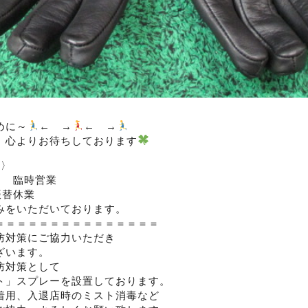
めに～
← →
← →
、心よりお待ちしております
内〉
日 臨時営業
振替休業
みをいただいております。
＝＝＝＝＝＝＝＝＝＝＝＝＝＝＝
防対策にご協力いただき
ざいます。
防対策として
ト」スプレーを設置しております。
着用、入退店時のミスト消毒など