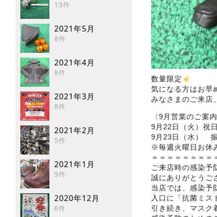
13件
2021年5月
8件
2021年4月
8件
数量限定
気になる方はお早
2021年3月
みなさまのご来店
8件
〈9月営業のご案
9月22日（火）祝
2021年2月
9月23日（水） 
5件
※毎週火曜日お休
＝＝＝＝＝＝＝＝
2021年1月
ご来店時の感染予
9件
誠にありがとうご
当店では、感染予
2020年12月
入口に「抗菌ミス
6件
引き続き、マスク