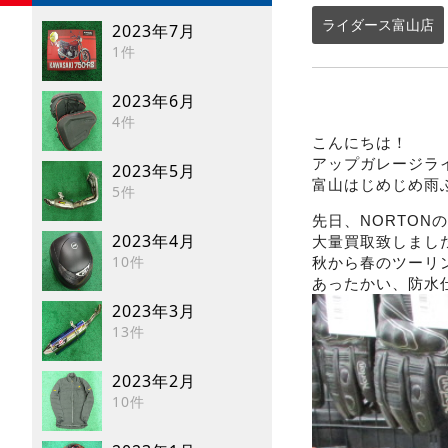
ライダース富山店
2023年7月
1件
2023年6月
4件
こんにちは！
アップガレージラ
2023年5月
富山はじめじめ雨
5件
先日、NORTON
2023年4月
大量買取致しまし
10件
秋から春のツーリ
あったかい、防水
2023年3月
13件
2023年2月
10件