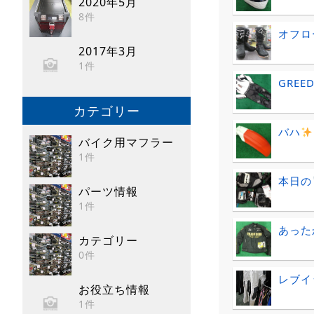
2020年5月
8件
オフロ
2017年3月
1件
GRE
カテゴリー
バハ
バイク用マフラー
1件
本日の
パーツ情報
1件
あった
カテゴリー
0件
レブイ
お役立ち情報
1件