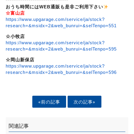
******************************
おうち時間にはWEB通販も是非ご利用下さい
☆富山店
https://www.upgarage.com/service/ja/stock?
research=&msidx=2&web_bunrui=&selTenpo=551
☆小牧店
https://www.upgarage.com/service/ja/stock?
research=&msidx=2&web_bunrui=&selTenpo=595
☆岡山新保店
https://www.upgarage.com/service/ja/stock?
research=&msidx=2&web_bunrui=&selTenpo=596
«前の記事
次の記事»
関連記事