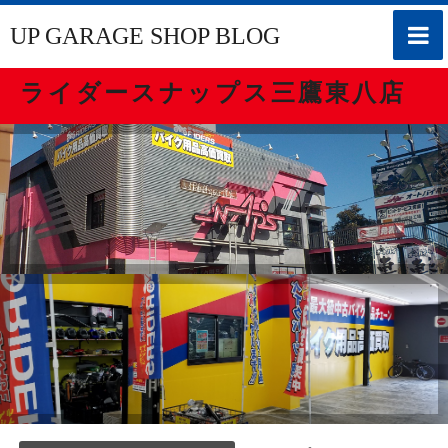
toggle
UP GARAGE SHOP BLOG
naviga
ライダースナップス三鷹東八店