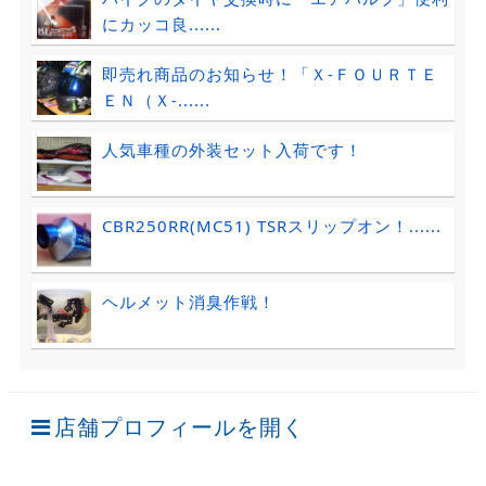
にカッコ良......
即売れ商品のお知らせ！「Ｘ-ＦＯＵＲＴＥ
ＥＮ（Ｘ-......
人気車種の外装セット入荷です！
CBR250RR(MC51) TSRスリップオン！......
ヘルメット消臭作戦！
店舗プロフィールを開く