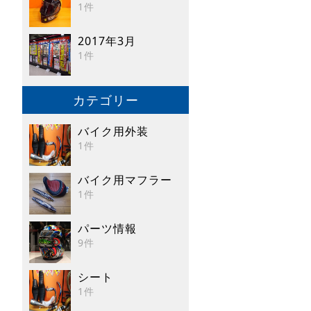
1件
2017年3月
1件
カテゴリー
バイク用外装
1件
バイク用マフラー
1件
パーツ情報
9件
シート
1件