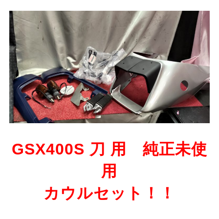
GSX400S 刀 用 純正未使
用
カウルセット！！