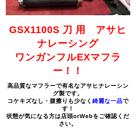
GSX1100S 刀 用 アサヒ
ナレーシング
ワンガンフルEXマフラ
ー！！
高品質なマフラーで有名なアサヒナレーシン
グ製です。
コケキズなし・腹擦りも少なく
綺麗な一品
で
す！
状態が気になる方は店頭orWebをご確認くだ
さい。