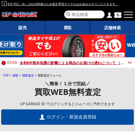
8月19日（水）は社内研修のため査定専用ダイヤルはお休みさせていただきます。
販売
買取
店舗検索
令和8年熊本地震の影響による商品のお届けの遅れについて （7月30日 10:00時点）
07/29
TOP
>
買取
>
買取査定
>
買取査定フォーム
＼簡単！１分で完結／
買取WEB無料査定
UP GARAGE ID でログインするとスムーズに予約できます
ログイン・新規会員登録