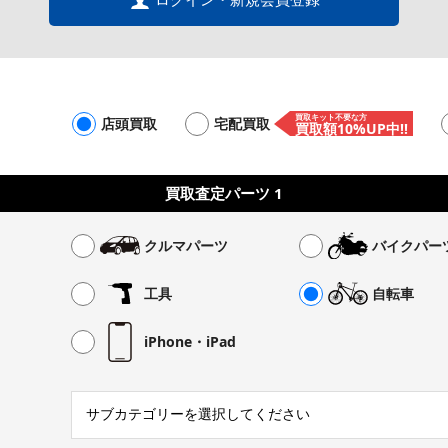
買取キット不要な方
店頭買取
宅配買取
買取額10%UP中!!
買取査定パーツ
1
クルマパーツ
バイクパー
工具
自転車
iPhone・iPad