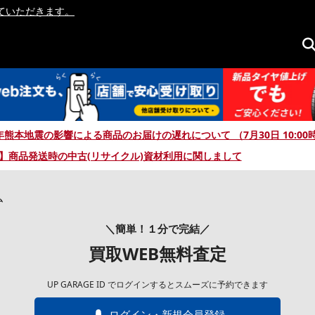
ていただきます。
年熊本地震の影響による商品のお届けの遅れについて （7月30日 10:00
】商品発送時の中古(リサイクル)資材利用に関しまして
ム
＼簡単！１分で完結／
買取WEB無料査定
UP GARAGE ID でログインするとスムーズに予約できます
ログイン・新規会員登録