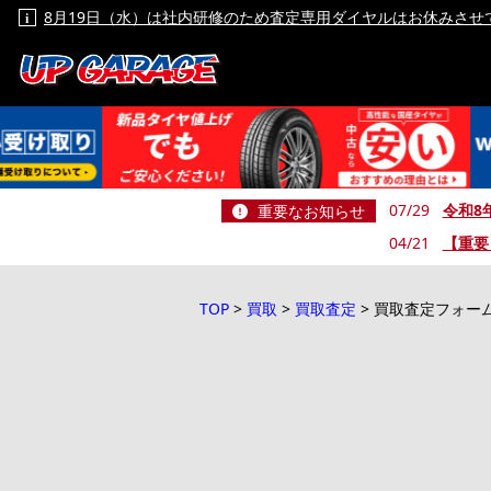
8月19日（水）は社内研修のため査定専用ダイヤルはお休みさせ
令和8
07/29
重要なお知らせ
【重要
04/21
TOP
>
買取
>
買取査定
>
買取査定フォー