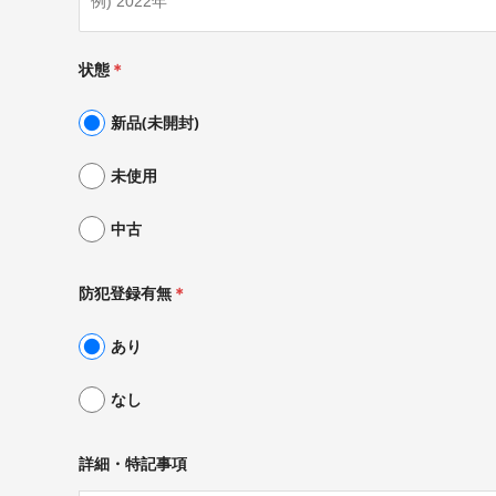
状態
＊
新品(未開封)
未使用
中古
防犯登録有無
＊
あり
なし
詳細・特記事項