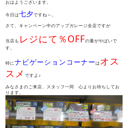
おはようございます。
七夕
今日は
ですね～。
さて、キャンペーン中のアップガレージ全店ですが
レジにて％OFF
当店も
の量がやばいで
す。
オス
ナビゲーションコーナー
特に
は
スメ
ですよ♪
みなさまのご来店、スタッフ一同 心よりお待ちしてお
ります。