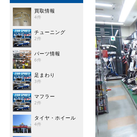
買取情報
4件
チューニング
2件
パーツ情報
6件
足まわり
3件
マフラー
2件
タイヤ・ホイール
4件