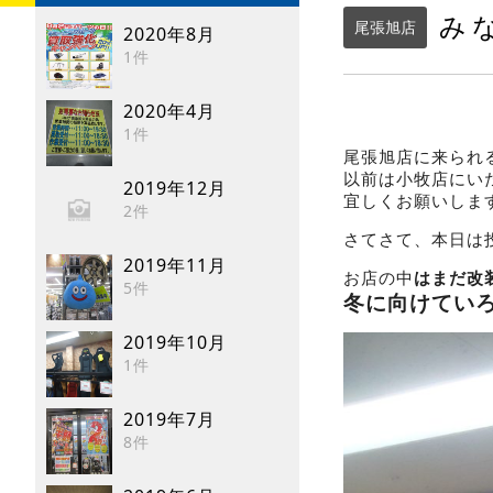
み
尾張旭店
2020年8月
1件
2020年4月
1件
尾張旭店に来られ
以前は小牧店にい
2019年12月
宜しくお願いしま
2件
さてさて、本日は
2019年11月
お店の中
はまだ改
5件
冬に向けてい
2019年10月
1件
2019年7月
8件