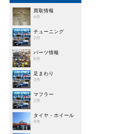
買取情報
4件
チューニング
2件
パーツ情報
6件
足まわり
3件
マフラー
2件
タイヤ・ホイール
4件