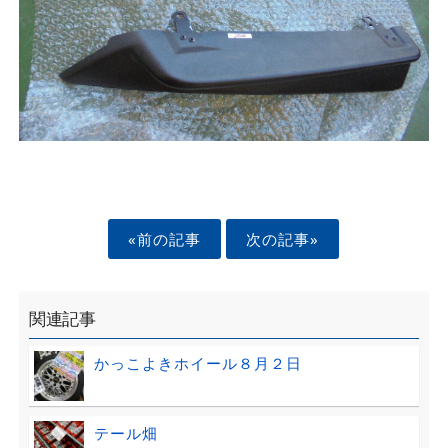
«前の記事
次の記事»
関連記事
かっこよきホイール８月２日
テール畑