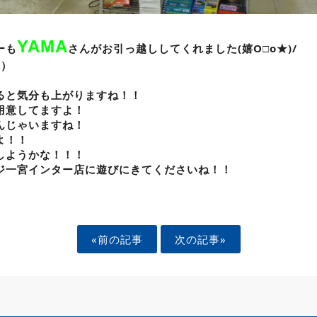
YAMA
(嬉O□o★)/
ーも
さんがお引っ越ししてくれました
、）
ると気分も上がりますね！！
用意してますよ！
んじゃいますね！
よ！！
しようかな！！！
ジ一宮インター店に遊びにきてくださいね！！
«前の記事
次の記事»