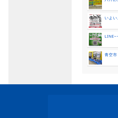
いよい
LINE~
青空市