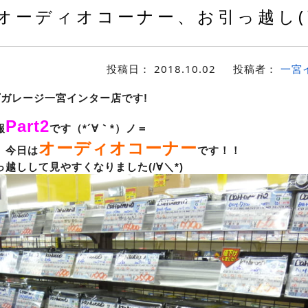
オーディオコーナー、お引っ越し(
投稿日：
2018.10.02
投稿者：
一宮
プガレージ一宮インター店です!
Part2
報
です（*´∀｀*）ノ＝
オーディオコーナー
、今日は
です！！
越しして見やすくなりました(/∀＼*)