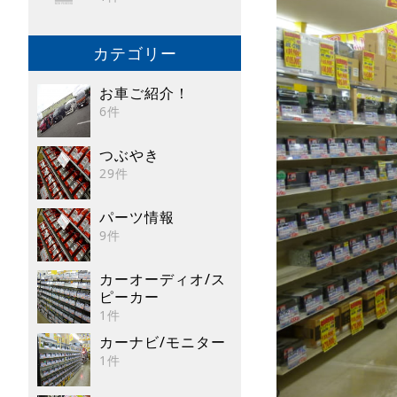
カテゴリー
お車ご紹介！
6件
つぶやき
29件
パーツ情報
9件
カーオーディオ/ス
ピーカー
1件
カーナビ/モニター
1件