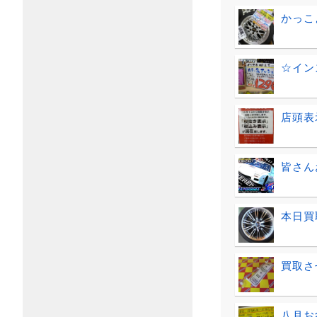
かっこ
☆イン
店頭表
皆さん
本日買
買取さ
八月お